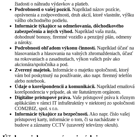
žiadosti o náhradu výdavkov a platieb.
Podrobnosti o vašej pozícii.
Napríklad názov pozície,
oprávnenia a zodpovednosti, druh akcií, ktoré vlastníte, výšku
vášho obchodného podielu.
Informácie týkajúce sa odmeňovania, dôchodkového
zabezpečenia a iných výhod.
Napríklad vaša mzda,
dohodnuté bonusy, firemné vozidlo a penzijný plán, odmeny
a nároky.
Podrobnosti ohľadom výkonu činností.
Napríklad účasť na
hlasovaniach a hlasovania na valných zhromaždeniach, účasť
na rokovaniach a zasadnutiach, výkon vašich práv ako
akcionára/spoločníka a pod.
Zverený majetok.
Informácie o majetku spoločnosti, ktorý
vám bol poskytnutý na používanie, ako napr. firemný telefón
alebo notebook.
Údaje o korešpondencii a komunikácii.
Napríklad emailová
korešpondencia v prípade, ak ste štatutárnym orgánom.
Digitálne prístupové práva.
Vaše prístupové práva k rôznym
aplikáciám v rámci IT infraštruktúry v niektorej zo spoločnosti
COM2BIZ, spol. s r.o.
Informácie týkajúce za bezpečnosti.
Ako napr. číslo vašej
prístupovej karty, informácie o tom, či sa nachádzate v
budove a záznamy CCTV (uzavretý televízny okruh).