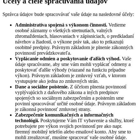
Účely a ciele spracúvania údajov
Správca údajov bude spracovávať vaše údaje na nasledovné účely:
Administratíva spojená s výkonom činnosti.
Vedieme
osobné záznamy o všetkých stretnutiach, valných
zhromaždeniach, hlasovaniach v zápisniciach, o predkladaní
návrhov a žiadostí, o výkone práv tak, ako to prikazujú
osobitné predpisy. Právnym základom je plnenie zákonných
povinností prevádzkovateľa.
Vyplácanie odmien a poskytovanie ďalších výhod.
Vaše
údaje spracúvame, aby sme vám mohli vyplácať odmeny a
poskytovať ďalšie výhody (viazané na funkciu prípadne
výkon). Právnym základom je zmluvný vzťah, v ktorom
vystupujete ako jedna zo zmluvných strán.
Dane a sociálne poistenie.
Z účelom plnenia povinností
vyplývajúcich z daňového zákona a iných predpisov
spojených so sociálnym zabezpečením a poistením sme
povinní spracovávať určité osobné údaje. Právnym základom
je zákonná povinnosť zmluvnej strany.
Zabezpečenie komunikačných a informačných
technológií.
Poskytujeme Vám IT vybavenie a služby, ktoré
potrebujete pre výkon svojich povinností pre ako napr.
firemný mobilný telefón alebo emailové konto. Aby sme to
mohli zrealizovať, musíme spracovať vaše osobné údaje.