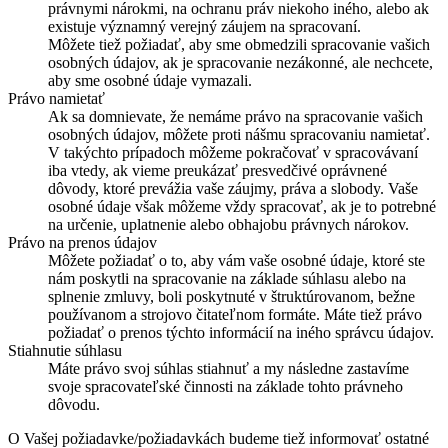
právnymi nárokmi, na ochranu práv niekoho iného, alebo ak
existuje významný verejný záujem na spracovaní.
Môžete tiež požiadať, aby sme obmedzili spracovanie vašich
osobných údajov, ak je spracovanie nezákonné, ale nechcete,
aby sme osobné údaje vymazali.
Právo namietať
Ak sa domnievate, že nemáme právo na spracovanie vašich
osobných údajov, môžete proti nášmu spracovaniu namietať.
V takýchto prípadoch môžeme pokračovať v spracovávaní
iba vtedy, ak vieme preukázať presvedčivé oprávnené
dôvody, ktoré prevážia vaše záujmy, práva a slobody. Vaše
osobné údaje však môžeme vždy spracovať, ak je to potrebné
na určenie, uplatnenie alebo obhajobu právnych nárokov.
Právo na prenos údajov
Môžete požiadať o to, aby vám vaše osobné údaje, ktoré ste
nám poskytli na spracovanie na základe súhlasu alebo na
splnenie zmluvy, boli poskytnuté v štruktúrovanom, bežne
používanom a strojovo čitateľnom formáte. Máte tiež právo
požiadať o prenos týchto informácií na iného správcu údajov.
Stiahnutie súhlasu
Máte právo svoj súhlas stiahnuť a my následne zastavíme
svoje spracovateľské činnosti na základe tohto právneho
dôvodu.
O Vašej požiadavke/požiadavkách budeme tiež informovať ostatné