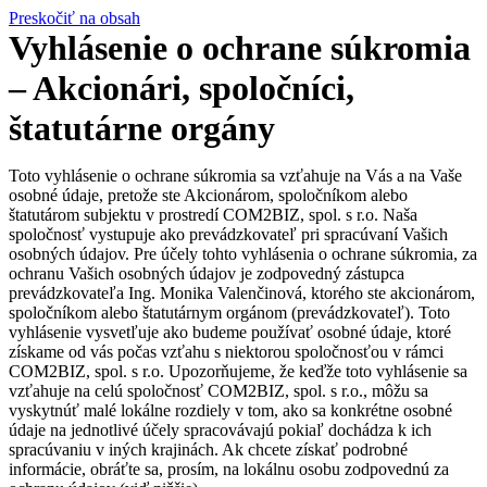
Preskočiť na obsah
Vyhlásenie o ochrane súkromia
– Akcionári, spoločníci,
štatutárne orgány
Toto vyhlásenie o ochrane súkromia sa vzťahuje na Vás a na Vaše
osobné údaje, pretože ste Akcionárom, spoločníkom alebo
štatutárom subjektu v prostredí COM2BIZ, spol. s r.o. Naša
spoločnosť vystupuje ako prevádzkovateľ pri spracúvaní Vašich
osobných údajov. Pre účely tohto vyhlásenia o ochrane súkromia, za
ochranu Vašich osobných údajov je zodpovedný zástupca
prevádzkovateľa Ing. Monika Valenčinová, ktorého ste akcionárom,
spoločníkom alebo štatutárnym orgánom (prevádzkovateľ). Toto
vyhlásenie vysvetľuje ako budeme používať osobné údaje, ktoré
získame od vás počas vzťahu s niektorou spoločnosťou v rámci
COM2BIZ, spol. s r.o. Upozorňujeme, že keďže toto vyhlásenie sa
vzťahuje na celú spoločnosť COM2BIZ, spol. s r.o., môžu sa
vyskytnúť malé lokálne rozdiely v tom, ako sa konkrétne osobné
údaje na jednotlivé účely spracovávajú pokiaľ dochádza k ich
spracúvaniu v iných krajinách. Ak chcete získať podrobné
informácie, obráťte sa, prosím, na lokálnu osobu zodpovednú za