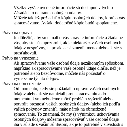
Všetky vyššie uvedené informácie sú dostupné v týchto
Zásadách o ochrane osobných údajov.
Môžete taktiež požiadať o kópiu osobných údajov, ktoré o vás
spracovávame. Avšak, dodatočné kópie budú spoplatnené.
Právo na opravu
Je dôležité, aby sme mali o vás správne informácie a žiadame
vás, aby ste nás upozornili, ak je niektorý z vašich osobných
údajov nesprávny, napr. ak ste si zmenili meno alebo ak ste sa
presťahovali.
Právo na vymazanie
Ak spracovávame vaše osobné údaje nezákonným spôsobom,
napríklad ak spracovávame vaše osobné údaje dlhšie, než je
potrebné alebo bezdôvodne, môžete nás požiadať o
vymazanie týchto údajov.
Právo na obmedzenie
Od momentu, kedy ste požiadali o opravu vašich osobných
údajov alebo ak ste namietali proti spracovaniu a do
momentu, kým nebudeme môcť problém vyšetriť alebo
potvrdiť presnosť vašich osobných údajov (alebo ich podľa
vašich pokynov zmeniť), máte nárok na obmedzené
spracovanie. To znamená, že my (s výnimkou uchovávania
osobných údajov) môžeme spracovávať vaše osobné údaje
iba v súlade s vaším súhlasom, ak je to potrebné v súvislosti s