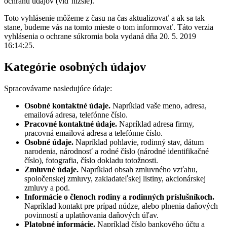
ochranu údajov (viď nižšie).
Toto vyhlásenie môžeme z času na čas aktualizovať a ak sa tak
stane, budeme vás na tomto mieste o tom informovať. Táto verzia
vyhlásenia o ochrane súkromia bola vydaná dňa 20. 5. 2019
16:14:25.
Kategórie osobných údajov
Spracovávame nasledujúce údaje:
Osobné kontaktné údaje.
Napríklad vaše meno, adresa,
emailová adresa, telefónne číslo.
Pracovné kontaktné údaje.
Napríklad adresa firmy,
pracovná emailová adresa a telefónne číslo.
Osobné údaje.
Napríklad pohlavie, rodinný stav, dátum
narodenia, národnosť a rodné číslo (národné identifikačné
číslo), fotografia, číslo dokladu totožnosti.
Zmluvné údaje.
Napríklad obsah zmluvného vzťahu,
spoločenskej zmluvy, zakladateľskej listiny, akcionárskej
zmluvy a pod.
Informácie o členoch rodiny a rodinných príslušníkoch.
Napríklad kontakt pre prípad núdze, alebo plnenia daňových
povinností a uplatňovania daňových úľav.
Platobné informácie.
Napríklad číslo bankového účtu a