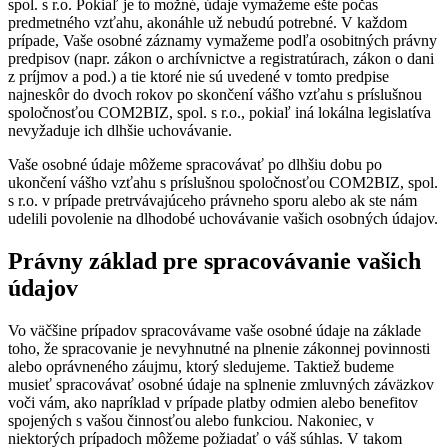
spol. s r.o. Pokiaľ je to možné, údaje vymažeme ešte počas
predmetného vzťahu, akonáhle už nebudú potrebné. V každom
prípade, Vaše osobné záznamy vymažeme podľa osobitných právny
predpisov (napr. zákon o archívnictve a registratúrach, zákon o dani
z príjmov a pod.) a tie ktoré nie sú uvedené v tomto predpise
najneskôr do dvoch rokov po skončení vášho vzťahu s príslušnou
spoločnosťou COM2BIZ, spol. s r.o., pokiaľ iná lokálna legislatíva
nevyžaduje ich dlhšie uchovávanie.
Vaše osobné údaje môžeme spracovávať po dlhšiu dobu po
ukončení vášho vzťahu s príslušnou spoločnosťou COM2BIZ, spol.
s r.o. v prípade pretrvávajúceho právneho sporu alebo ak ste nám
udelili povolenie na dlhodobé uchovávanie vašich osobných údajov.
Právny základ pre spracovávanie vašich
údajov
Vo väčšine prípadov spracovávame vaše osobné údaje na základe
toho, že spracovanie je nevyhnutné na plnenie zákonnej povinnosti
alebo oprávneného záujmu, ktorý sledujeme. Taktiež budeme
musieť spracovávať osobné údaje na splnenie zmluvných záväzkov
voči vám, ako napríklad v prípade platby odmien alebo benefitov
spojených s vašou činnosťou alebo funkciou. Nakoniec, v
niektorých prípadoch môžeme požiadať o váš súhlas. V takom