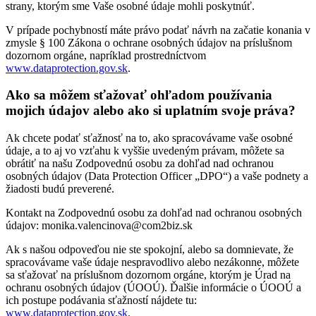
strany, ktorým sme Vaše osobné údaje mohli poskytnúť.
V prípade pochybností máte právo podať návrh na začatie konania v
zmysle § 100 Zákona o ochrane osobných údajov na príslušnom
dozornom orgáne, napríklad prostredníctvom
www.dataprotection.gov.sk
.
Ako sa môžem sťažovať ohľadom používania
mojich údajov alebo ako si uplatním svoje práva?
Ak chcete podať sťažnosť na to, ako spracovávame vaše osobné
údaje, a to aj vo vzťahu k vyššie uvedeným právam, môžete sa
obrátiť na našu Zodpovednú osobu za dohľad nad ochranou
osobných údajov (Data Protection Officer „DPO“) a vaše podnety a
žiadosti budú preverené.
Kontakt na Zodpovednú osobu za dohľad nad ochranou osobných
údajov: monika.valencinova@com2biz.sk
Ak s našou odpoveďou nie ste spokojní, alebo sa domnievate, že
spracovávame vaše údaje nespravodlivo alebo nezákonne, môžete
sa sťažovať na príslušnom dozornom orgáne, ktorým je Úrad na
ochranu osobných údajov (ÚOOÚ). Ďalšie informácie o ÚOOÚ a
ich postupe podávania sťažností nájdete tu:
www.dataprotection.gov.sk
.