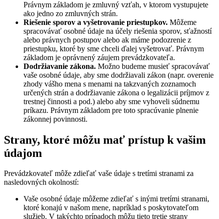
Právnym základom je zmluvný vzťah, v ktorom vystupujete
ako jedno zo zmluvných strán.
Riešenie sporov a vyšetrovanie priestupkov.
Môžeme
spracovávať osobné údaje na účely riešenia sporov, sťažností
alebo právnych postupov alebo ak máme podozrenie z
priestupku, ktoré by sme chceli ďalej vyšetrovať. Právnym
základom je oprávnený záujem prevádzkovateľa.
Dodržiavanie zákona.
Možno budeme musieť spracovávať
vaše osobné údaje, aby sme dodržiavali zákon (napr. overenie
zhody vášho mena s menami na takzvaných zoznamoch
určených strán a dodržiavanie zákona o legalizácii príjmov z
trestnej činnosti a pod.) alebo aby sme vyhoveli súdnemu
príkazu. Právnym základom pre toto spracúvanie plnenie
zákonnej povinnosti.
Strany, ktoré môžu mať prístup k vašim
údajom
Prevádzkovateľ môže zdieľať vaše údaje s tretími stranami za
nasledovných okolností:
Vaše osobné údaje môžeme zdieľať s inými tretími stranami,
ktoré konajú v našom mene, napríklad s poskytovateľom
služieb. V takýchto prípadoch môžu tieto tretie strany