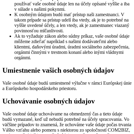
používať vaše osobné údaje len na účely opísané vyššie a iba
v súlade s našimi pokynmi.
K osobným údajom budú mať prístup naši zamestnanci. V
takom prípade sa prístup udelí iba vtedy, ak je to potrebné na
vyššie uvedené účely, a len vtedy, ak je zamestnanec viazaný
povinnosťou mlčanlivosti.
Ak to vyžaduje zákon alebo súdny príkaz, vaše osobné údaje
môžeme zdieľať napríklad s našimi dodávateľmi alebo
klientmi, daňovými úradmi, úradmi sociálneho zabezpečenia,
orgánmi činnými v trestnom konaní alebo inými vládnymi
orgánmi.
Umiestnenie vašich osobných údajov
Vaše osobné údaje budú umiestnené výlučne v rámci Európskej únie
a Európskeho hospodárskeho priestoru.
Uchovávanie osobných údajov
Vaše osobné údaje uchovávame na obmedzený čas a tieto údaje
budú vymazané, keď už nebudú potrebné na účely spracovania. Vo
väčšine prípadov to znamená, že uchováme vaše údaje počas trvania
Vášho vzťahu alebo pomeru s niektorou zo spoločností COM2BIZ,